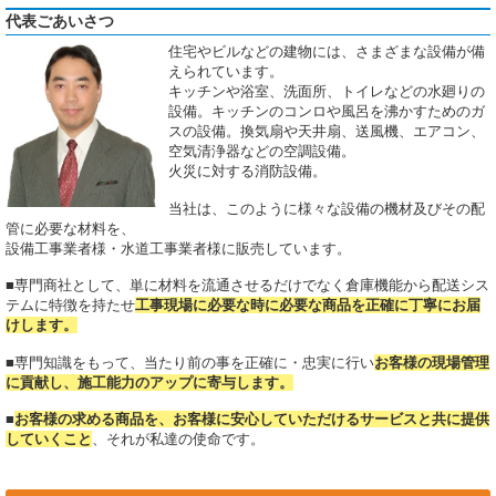
代表ごあいさつ
住宅やビルなどの建物には、さまざまな設備が備
えられています。
キッチンや浴室、洗面所、トイレなどの水廻りの
設備。キッチンのコンロや風呂を沸かすためのガ
スの設備。換気扇や天井扇、送風機、エアコン、
空気清浄器などの空調設備。
火災に対する消防設備。
当社は、このように様々な設備の機材及びその配
管に必要な材料を、
設備工事業者様・水道工事業者様に販売しています。
■専門商社として、単に材料を流通させるだけでなく倉庫機能から配送シス
テムに特徴を持たせ
工事現場に必要な時に必要な商品を正確に丁寧にお届
けします。
■専門知識をもって、当たり前の事を正確に・忠実に行い
お客様の現場管理
に貢献し、施工能力のアップに寄与します。
■
お客様の求める商品を、お客様に安心していただけるサービスと共に提供
していくこと
、それが私達の使命です。