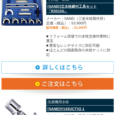
[SANEI]立水栓締付工具セット
「R3510S」
メーカー：SANEI（三栄水栓製作所）
定価（税込）：53,900円
販売価格（税込）：24,309円
■ リフォーム現場での水栓交換作業時に
重宝
■ 豊富なレンチサイズに対応可能
■ ほとんどの国産既存の水栓ナットに対
応
洗濯機用水栓
[SANEI]Y143UCTV2-1