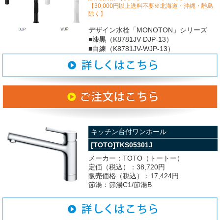
【30,000円以上送料不要※北海道・沖縄・離島
除く】
デザイン水栓「MONOTON」シリーズ
■漆黒（K8781JV-DJP-13）
■白練（K8781JV-WJP-13）
キッチン台付ワンホール
[TOTO]TKS05301J
メーカー：TOTO（トートー）
定価（税込）：38,720円
販売価格（税込）：17,424円
節湯：節湯C1/節湯B